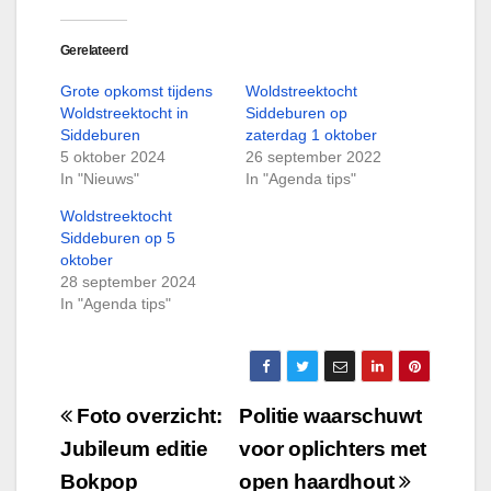
Gerelateerd
Grote opkomst tijdens
Woldstreektocht
Woldstreektocht in
Siddeburen op
Siddeburen
zaterdag 1 oktober
5 oktober 2024
26 september 2022
In "Nieuws"
In "Agenda tips"
Woldstreektocht
Siddeburen op 5
oktober
28 september 2024
In "Agenda tips"
Bericht
Foto overzicht:
Politie waarschuwt
navigatie
Jubileum editie
voor oplichters met
Bokpop
open haardhout