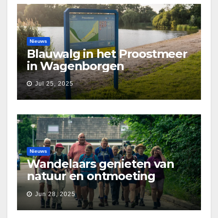
Nieuws
Blauwalg in het Proostmeer
in Wagenborgen
Jul 25, 2025
Nieuws
Wandelaars genieten van
natuur en ontmoeting
tijdens Etapperonde
Jun 28, 2025
Pronkjewailpad