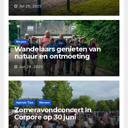
Jul 25, 2025
Nieuws
Wandelaars genieten van
natuur en ontmoeting
tijdens Etapperonde
Jun 28, 2025
Pronkjewailpad
Agenda Tips
Nieuws
Zomeravondconcert In
Corpore op 30 juni
Jun 27, 2025