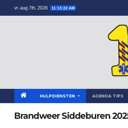
Skip
vr. aug 7th, 2026
11:13:22 AM
to
content
HULPDIENSTEN
AGENDA TIPS
Brandweer Siddeburen 202