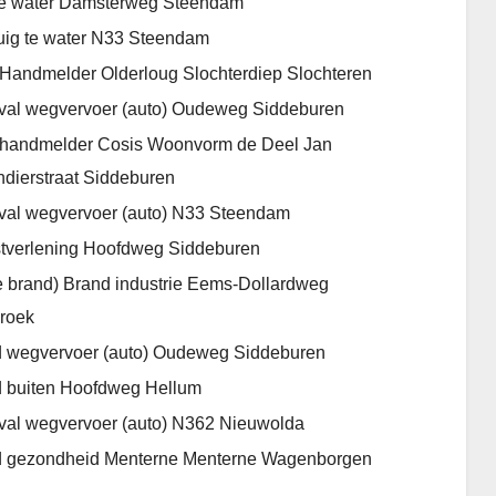
te water Damsterweg Steendam
uig te water N33 Steendam
andmelder Olderloug Slochterdiep Slochteren
al wegvervoer (auto) Oudeweg Siddeburen
handmelder Cosis Woonvorm de Deel Jan
ndierstraat Siddeburen
al wegvervoer (auto) N33 Steendam
tverlening Hoofdweg Siddeburen
e brand) Brand industrie Eems-Dollardweg
roek
 wegvervoer (auto) Oudeweg Siddeburen
 buiten Hoofdweg Hellum
al wegvervoer (auto) N362 Nieuwolda
 gezondheid Menterne Menterne Wagenborgen