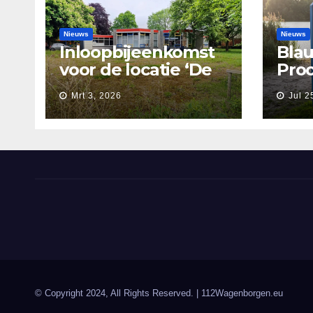
Nieuws
Nieuws
Inloopbijeenkomst
Blau
voor de locatie ‘De
Proo
Nieuwe Waarborg’
Wag
Mrt 3, 2026
Jul 2
© Copyright 2024, All Rights Reserved.
| 112Wagenborgen.eu