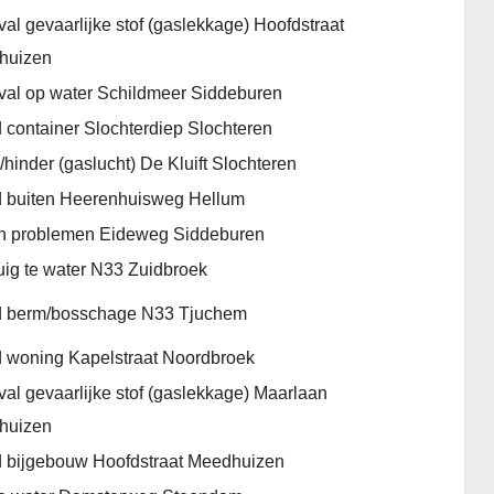
al gevaarlijke stof (gaslekkage) Hoofdstraat
huizen
al op water Schildmeer Siddeburen
 container Slochterdiep Slochteren
/hinder (gaslucht) De Kluift Slochteren
 buiten Heerenhuisweg Hellum
in problemen Eideweg Siddeburen
uig te water N33 Zuidbroek
d berm/bosschage N33 Tjuchem
 woning Kapelstraat Noordbroek
al gevaarlijke stof (gaslekkage) Maarlaan
huizen
 bijgebouw Hoofdstraat Meedhuizen