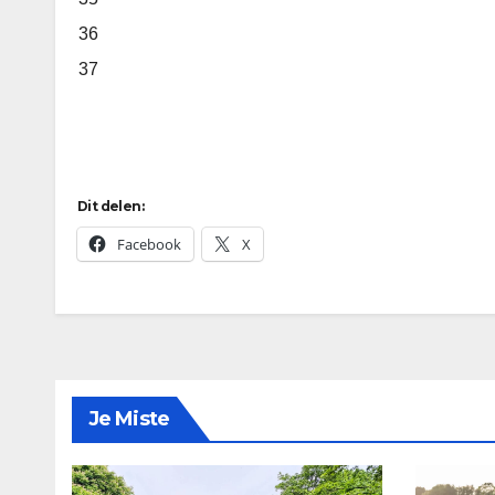
36
37
Dit delen:
Facebook
X
Je Miste