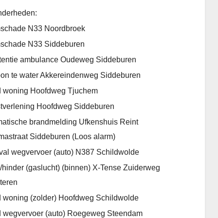
nderheden:
mschade N33 Noordbroek
mschade N33 Siddeburen
tentie ambulance Oudeweg Siddeburen
on te water Akkereindenweg Siddeburen
d woning Hoofdweg Tjuchem
tverlening Hoofdweg Siddeburen
atische brandmelding Ufkenshuis Reint
mastraat Siddeburen (Loos alarm)
al wegvervoer (auto) N387 Schildwolde
/hinder (gaslucht) (binnen) X-Tense Zuiderweg
teren
 woning (zolder) Hoofdweg Schildwolde
 wegvervoer (auto) Roegeweg Steendam