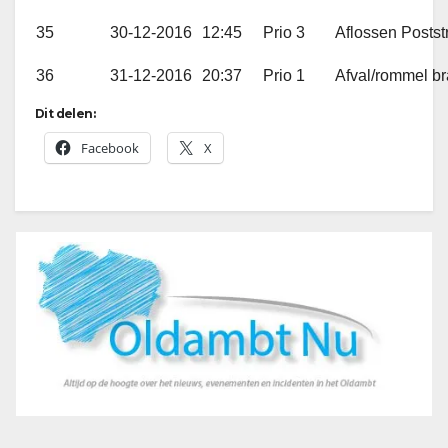
35
30-12-2016
12:45
Prio 3
Aflossen Poststr
36
31-12-2016
20:37
Prio 1
Afval/rommel b
Dit delen:
Facebook
X