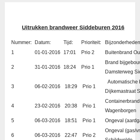
Uitrukken brandweer Siddeburen 2016
Nummer:
Datum:
Tijd:
Prioriteit:
Bijzonderheden
1
01-01-2016
17:01
Prio 2
Buitenbrand O
Brand bijgebouw
2
31-01-2016
18:24
Prio 1
Damsterweg Si
Automatische b
3
06-02-2016
18:29
Prio 1
Dijkemastraat 
Containerbrand 
4
23-02-2016
20:38
Prio 1
Wagenborgen
5
06-03-2016
18:51
Prio 1
Ongeval (aardg
Ongeval (gas/v
6
06-03-2016
22:47
Prio 2
Schildwolde