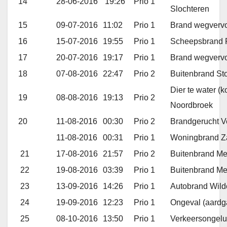
14
28-06-2016
19:26
Prio 1
Slochteren
15
09-07-2016
11:02
Prio 1
Brand wegvervo
16
15-07-2016
19:55
Prio 1
Scheepsbrand
17
20-07-2016
19:17
Prio 1
Brand wegvervo
18
07-08-2016
22:47
Prio 2
Buitenbrand St
Dier te water (
19
08-08-2016
19:13
Prio 2
Noordbroek
20
11-08-2016
00:30
Prio 2
Brandgerucht 
11-08-2016
00:31
Prio 1
Woningbrand Z
21
17-08-2016
21:57
Prio 2
Buitenbrand M
22
19-08-2016
03:39
Prio 1
Buitenbrand M
23
13-09-2016
14:26
Prio 1
Autobrand Wild
24
19-09-2016
12:23
Prio 1
Ongeval (aardg
25
08-10-2016
13:50
Prio 1
Verkeersongel