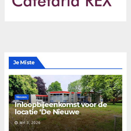
Je Miste
Nieuws
Inloopbijeenkomst voor de
locatie ‘De Nieuwe
Waarborg’
Mrt 3, 2026