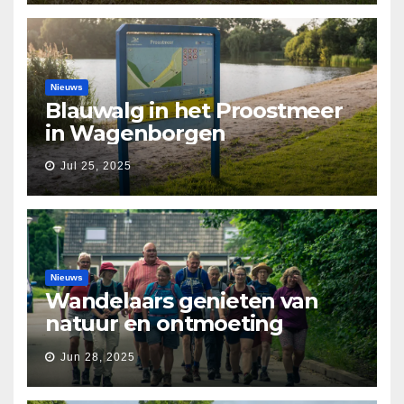
Nieuws
Blauwalg in het Proostmeer
in Wagenborgen
Jul 25, 2025
Nieuws
Wandelaars genieten van
natuur en ontmoeting
tijdens Etapperonde
Jun 28, 2025
Pronkjewailpad