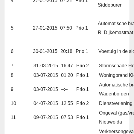
4
27-01-2015
07:22
Prio 1
Siddeburen
Automatische bra
5
27-01-2015
07:50
Prio 1
R. Dijkemastraa
6
30-01-2015
20:18
Prio 1
Voertuig in de 
7
31-03-2015
16:47
Prio 2
Stormschade Ho
8
03-07-2015
01:20
Prio 1
Woningbrand K
Automatische b
9
03-07-2015
–:–
Prio 1
Wagenborgen
10
04-07-2015
12:55
Prio 2
Dienstverlenin
Ongeval (gas/vr
11
09-07-2015
07:53
Prio 1
Nieuwolda
Verkeersongeval