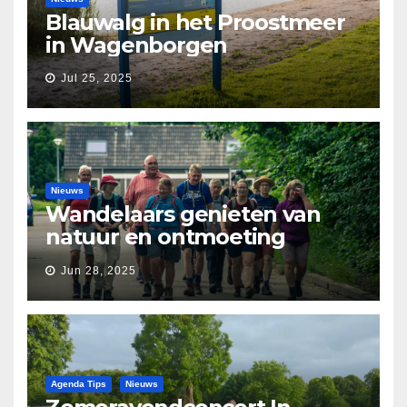
Blauwalg in het Proostmeer
in Wagenborgen
Jul 25, 2025
Nieuws
Wandelaars genieten van
natuur en ontmoeting
tijdens Etapperonde
Jun 28, 2025
Pronkjewailpad
Agenda Tips
Nieuws