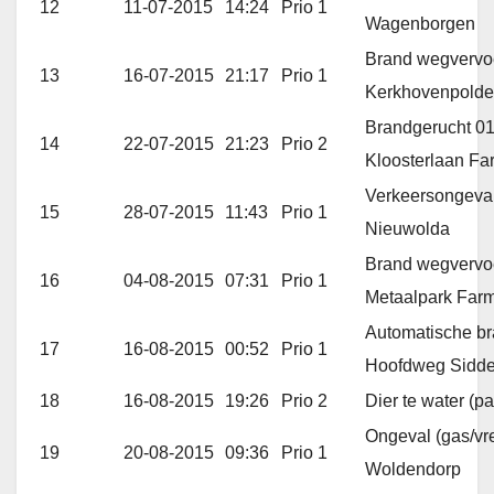
12
11-07-2015
14:24
Prio 1
Wagenborgen
Brand wegvervoe
13
16-07-2015
21:17
Prio 1
Kerkhovenpolde
Brandgerucht 0
14
22-07-2015
21:23
Prio 2
Kloosterlaan Fa
Verkeersongeval
15
28-07-2015
11:43
Prio 1
Nieuwolda
Brand wegvervo
16
04-08-2015
07:31
Prio 1
Metaalpark Far
Automatische b
17
16-08-2015
00:52
Prio 1
Hoofdweg Sidd
18
16-08-2015
19:26
Prio 2
Dier te water (
Ongeval (gas/vr
19
20-08-2015
09:36
Prio 1
Woldendorp