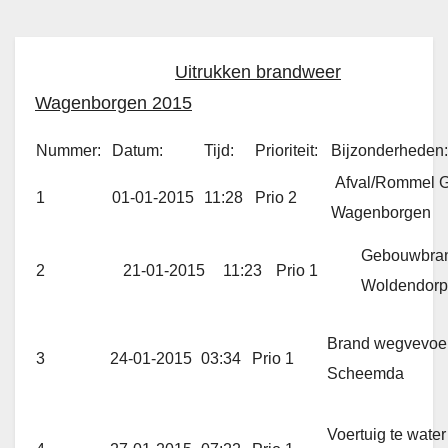
Uitrukken brandweer
Wagenborgen 2015
Nummer:
Datum:
Tijd:
Prioriteit:
Bijzonderheden:
Afval/Rommel G
1
01-01-2015
11:28
Prio 2
Wagenborgen
Gebouwbran
2
21-01-2015
11:23
Prio 1
Woldendorp
Brand wegvevoer
3
24-01-2015
03:34
Prio 1
Scheemda
Voertuig te wate