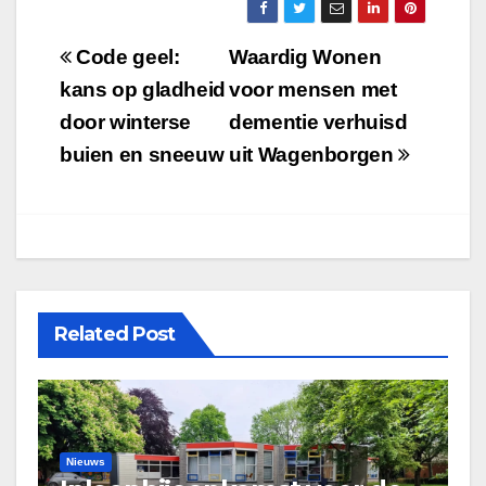
Bericht
Code geel:
Waardig Wonen
navigatie
kans op gladheid
voor mensen met
door winterse
dementie verhuisd
buien en sneeuw
uit Wagenborgen
Related Post
Nieuws