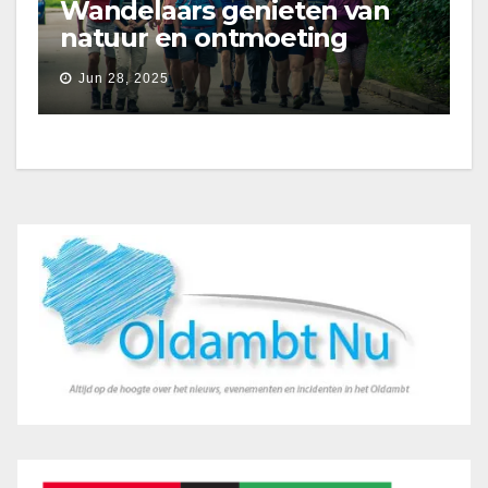
Wandelaars genieten van
natuur en ontmoeting
tijdens Etapperonde
Jun 28, 2025
Pronkjewailpad