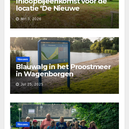
Inloopbijeenkomst voor de
locatie ‘De Nieuwe
Waarborg’
Mrt 3, 2026
Nieuws
Blauwalg in het Proostmeer
in Wagenborgen
Jul 25, 2025
Nieuws