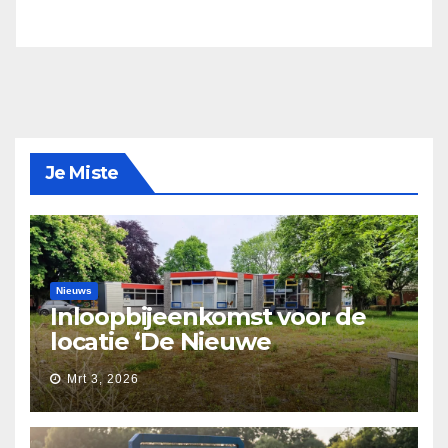
Je Miste
Nieuws
Inloopbijeenkomst voor de
locatie ‘De Nieuwe
Waarborg’
Mrt 3, 2026