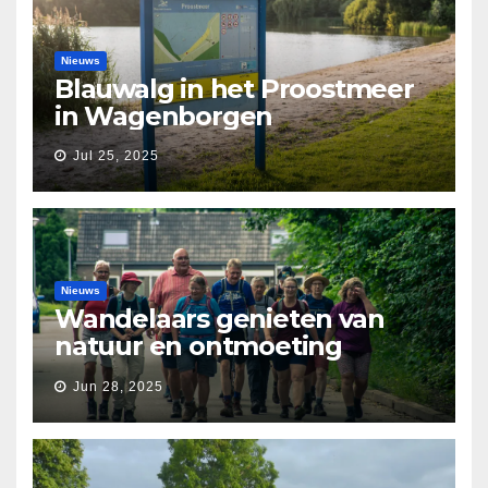
Nieuws
Blauwalg in het Proostmeer
in Wagenborgen
Jul 25, 2025
Nieuws
Wandelaars genieten van
natuur en ontmoeting
tijdens Etapperonde
Jun 28, 2025
Pronkjewailpad