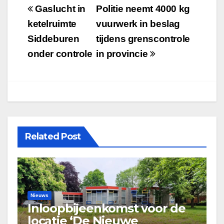
Bericht
Gaslucht in
Politie neemt 4000 kg
navigatie
ketelruimte
vuurwerk in beslag
Siddeburen
tijdens grenscontrole
onder controle
in provincie
Related Post
Nieuws
Inloopbijeenkomst voor de
locatie ‘De Nieuwe