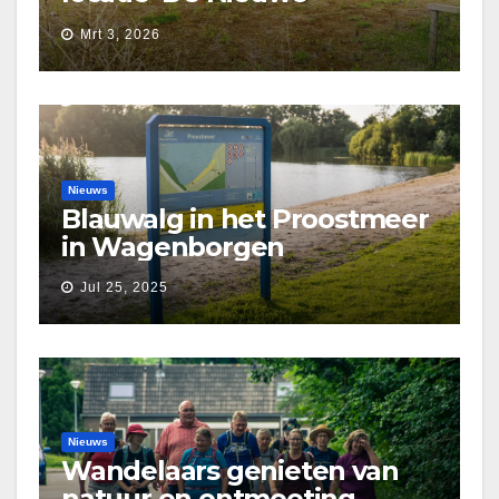
Waarborg’
Mrt 3, 2026
Nieuws
Blauwalg in het Proostmeer
in Wagenborgen
Jul 25, 2025
Nieuws
Wandelaars genieten van
natuur en ontmoeting