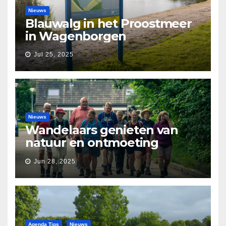
Nieuws
Blauwalg in het Proostmeer
in Wagenborgen
Jul 25, 2025
Nieuws
Wandelaars genieten van
natuur en ontmoeting
tijdens Etapperonde
Jun 28, 2025
Pronkjewailpad
Agenda Tips
Nieuws