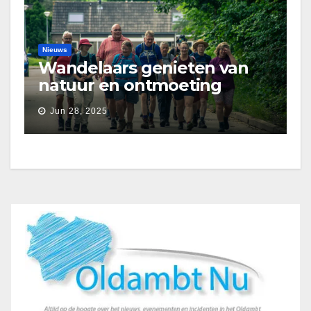
Nieuws
Wandelaars genieten van
natuur en ontmoeting
tijdens Etapperonde
Jun 28, 2025
Pronkjewailpad