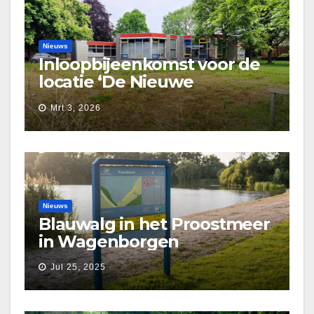
Nieuws
Inloopbijeenkomst voor de
locatie ‘De Nieuwe
Waarborg’
Mrt 3, 2026
Nieuws
Blauwalg in het Proostmeer
in Wagenborgen
Jul 25, 2025