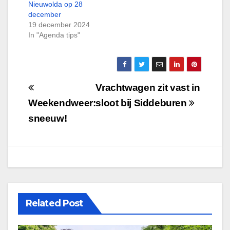
Nieuwolda op 28
december
19 december 2024
In "Agenda tips"
Bericht
Vrachtwagen zit vast in
navigatie
Weekendweer:
sloot bij Siddeburen
sneeuw!
Related Post