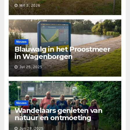
Waarborg’
Mrt 3, 2026
Nieuws
Blauwalg in het Proostmeer
in Wagenborgen
Jul 25, 2025
Nieuws
Wandelaars genieten van
natuur en ontmoeting
tijdens Etapperonde
Jun 28, 2025