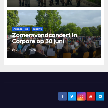
Pronkjewailpad
Agenda Tips
Nieuws
Zomeravondconcert In
Corpore op 30 juni
Jun 27, 2025