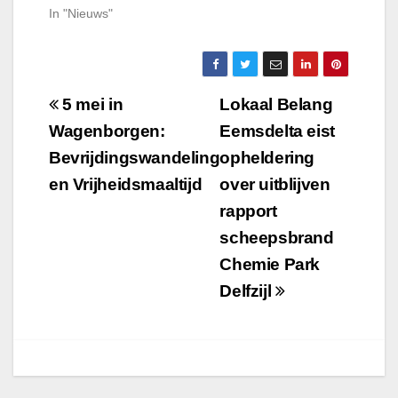
In "Nieuws"
Bericht
5 mei in
Lokaal Belang
navigatie
Wagenborgen:
Eemsdelta eist
Bevrijdingswandeling
opheldering
en Vrijheidsmaaltijd
over uitblijven
rapport
scheepsbrand
Chemie Park
Delfzijl