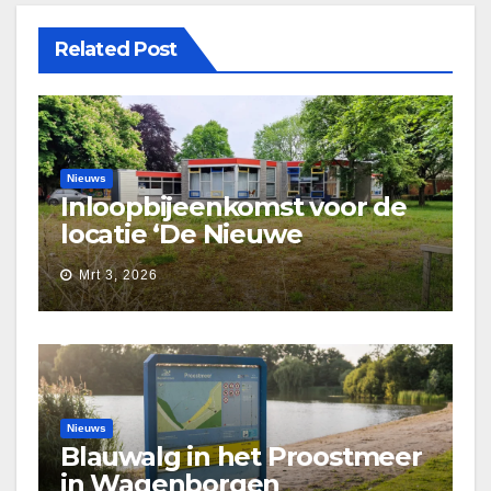
Related Post
Nieuws
Inloopbijeenkomst voor de
locatie ‘De Nieuwe
Waarborg’
Mrt 3, 2026
Nieuws
Blauwalg in het Proostmeer
in Wagenborgen