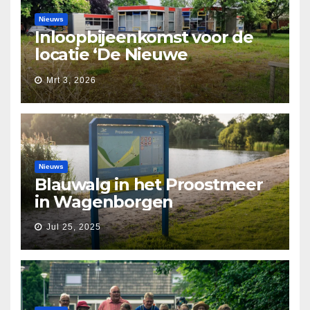
Nieuws
Inloopbijeenkomst voor de
locatie ‘De Nieuwe
Waarborg’
Mrt 3, 2026
Nieuws
Blauwalg in het Proostmeer
in Wagenborgen
Jul 25, 2025