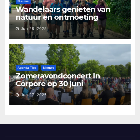
Nieuws
Wandelaars genieten van
natuur en ontmoeting
tijdens Etapperonde
Jun 28, 2025
Pronkjewailpad
Agenda Tips
Nieuws
Zomeravondconcert In
Corpore op 30 juni
Jun 27, 2025