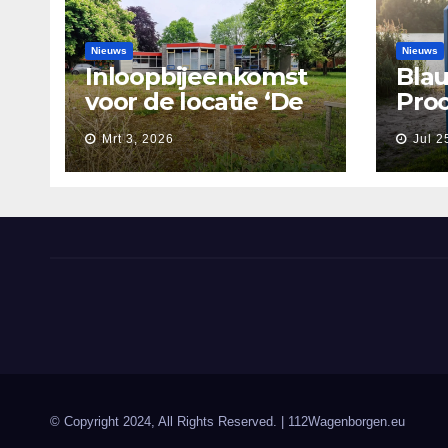
Nieuws
Nieuws
Inloopbijeenkomst
Blau
voor de locatie ‘De
Proo
Nieuwe Waarborg’
Wag
Mrt 3, 2026
Jul 2
© Copyright 2024, All Rights Reserved.
| 112Wagenborgen.eu