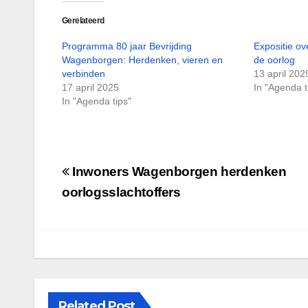
Gerelateerd
Programma 80 jaar Bevrijding
Expositie ov
Wagenborgen: Herdenken, vieren en
de oorlog
verbinden
13 april 202
17 april 2025
In "Agenda t
In "Agenda tips"
Bericht
Inwoners Wagenborgen herdenken
navigatie
oorlogsslachtoffers
Related Post