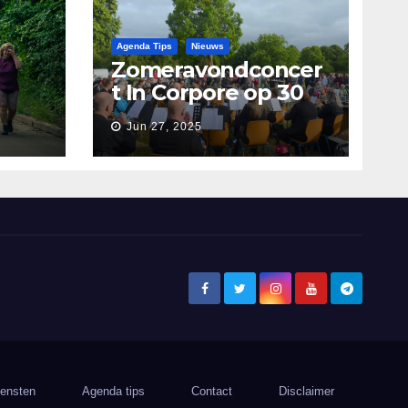
Agenda Tips
Nieuws
Zomeravondconcer
t In Corpore op 30
juni
Jun 27, 2025
ens
iensten
Agenda tips
Contact
Disclaimer