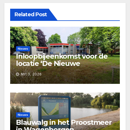
Related Post
Nieuws
Inloopbijeenkomst voor de
locatie ‘De Nieuwe
Waarborg’
Mrt 3, 2026
Nieuws
Blauwalg in het Proostmeer
in Wagenborgen