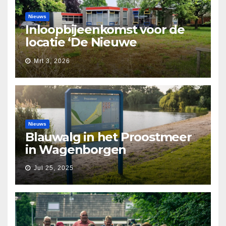
Nieuws
Inloopbijeenkomst voor de
locatie ‘De Nieuwe
Waarborg’
Mrt 3, 2026
Nieuws
Blauwalg in het Proostmeer
in Wagenborgen
Jul 25, 2025