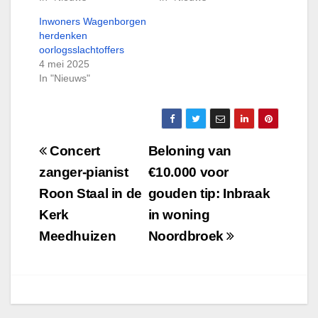
Inwoners Wagenborgen
herdenken
oorlogsslachtoffers
4 mei 2025
In "Nieuws"
Bericht
Concert
Beloning van
navigatie
zanger-pianist
€10.000 voor
Roon Staal in de
gouden tip: Inbraak
Kerk
in woning
Meedhuizen
Noordbroek