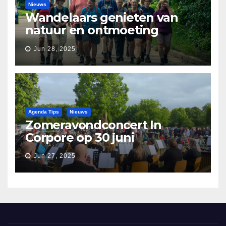
Nieuws
Wandelaars genieten van
natuur en ontmoeting
tijdens Etapperonde
Jun 28, 2025
Pronkjewailpad
Agenda Tips
Nieuws
Zomeravondconcert In
Corpore op 30 juni
Jun 27, 2025