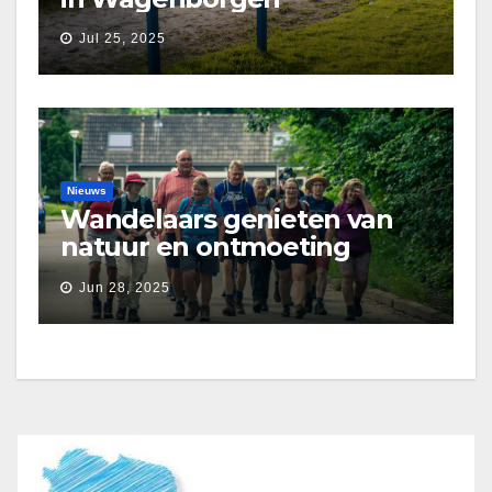
Jul 25, 2025
Nieuws
Wandelaars genieten van
natuur en ontmoeting
tijdens Etapperonde
Jun 28, 2025
Pronkjewailpad