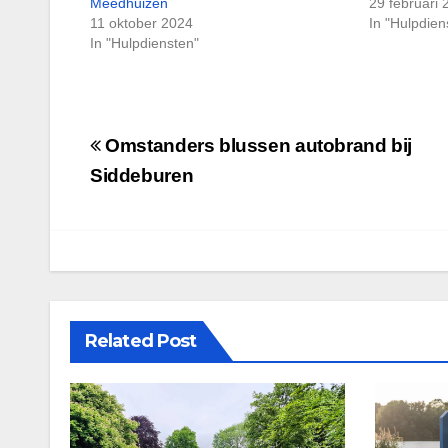
Meedhuizen
29 februari 
11 oktober 2024
In "Hulpdien
In "Hulpdiensten"
Bericht
Omstanders blussen autobrand bij
navigatie
Siddeburen
Related Post