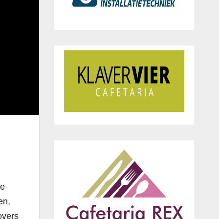
ke
en,
overs