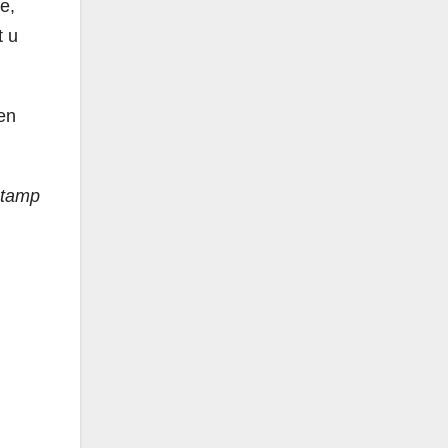
e,
t u
en
Stamp