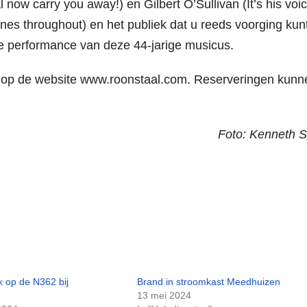
now carry you away!) en Gilbert O’Sullivan (It’s his voic
 shines throughout) en het publiek dat u reeds voorging kun
e performance van deze 44-jarige musicus.
den op de website www.roonstaal.com. Reserveringen kunn
Foto: Kenneth 
k op de N362 bij
Brand in stroomkast Meedhuizen
13 mei 2024