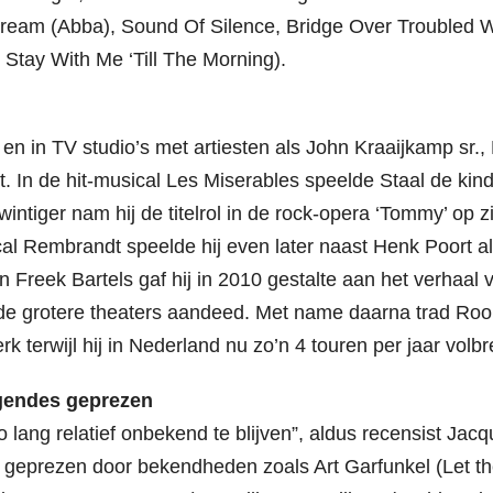
Dream (Abba), Sound Of Silence, Bridge Over Troubled 
Stay With Me ‘Till The Morning).
 en in TV studio’s met artiesten als John Kraaijkamp sr.,
. In de hit-musical Les Miserables speelde Staal de kind
intiger nam hij de titelrol in de rock-opera ‘Tommy’ op z
cal Rembrandt speelde hij even later naast Henk Poort a
 Freek Bartels gaf hij in 2010 gestalte aan het verhaal 
 de grotere theaters aandeed. Met name daarna trad Ro
rk terwijl hij in Nederland nu zo’n 4 touren per jaar volbr
egendes geprezen
zo lang relatief onbekend te blijven”, aldus recensist Jac
 geprezen door bekendheden zoals Art Garfunkel (Let t