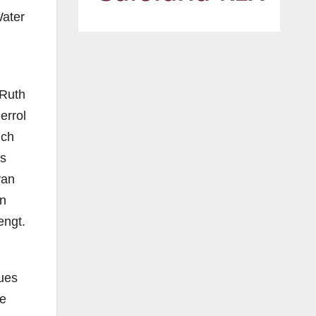
Water
 Ruth
errol
ich
ls
van
on
engt.
ques
he