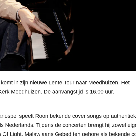
 komt in zijn nieuwe Lente Tour naar Meedhuizen. Het
 Kerk Meedhuizen. De aanvangstijd is 16.00 uur.
anospel speelt Roon bekende cover songs op authentie
ls Nederlands. Tijdens de concerten brengt hij zowel eig
n Of Light, Malawiaans Gebed ten gehore als bekende c