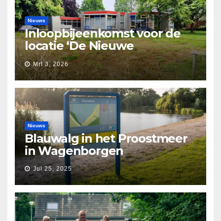
Nieuws
Inloopbijeenkomst voor de
locatie ‘De Nieuwe
Waarborg’
Mrt 3, 2026
Nieuws
Blauwalg in het Proostmeer
in Wagenborgen
Jul 25, 2025