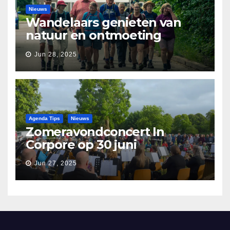
Nieuws
Wandelaars genieten van
natuur en ontmoeting
tijdens Etapperonde
Jun 28, 2025
Pronkjewailpad
Agenda Tips
Nieuws
Zomeravondconcert In
Corpore op 30 juni
Jun 27, 2025