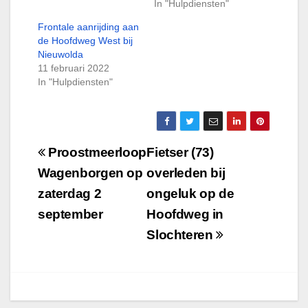
In "Hulpdiensten"
Frontale aanrijding aan
de Hoofdweg West bij
Nieuwolda
11 februari 2022
In "Hulpdiensten"
Bericht
Proostmeerloop
Fietser (73)
navigatie
Wagenborgen op
overleden bij
zaterdag 2
ongeluk op de
september
Hoofdweg in
Slochteren