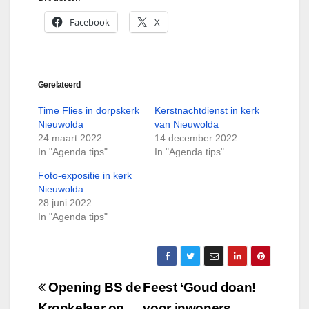
Facebook
X
Gerelateerd
Time Flies in dorpskerk
Kerstnachtdienst in kerk
Nieuwolda
van Nieuwolda
24 maart 2022
14 december 2022
In "Agenda tips"
In "Agenda tips"
Foto-expositie in kerk
Nieuwolda
28 juni 2022
In "Agenda tips"
Bericht
Opening BS de
Feest ‘Goud doan!
Kronkelaar op
voor inwoners