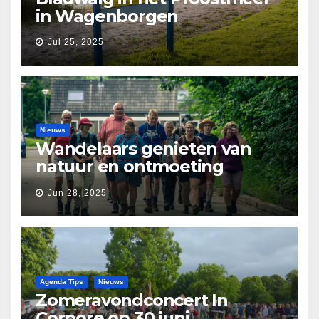
in Wagenborgen
Jul 25, 2025
Nieuws
Wandelaars genieten van
natuur en ontmoeting
tijdens Etapperonde
Jun 28, 2025
Pronkjewailpad
Agenda Tips
Nieuws
Zomeravondconcert In
Corpore op 30 juni