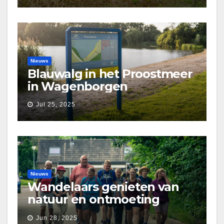
Nieuws
Blauwalg in het Proostmeer
in Wagenborgen
Jul 25, 2025
Nieuws
Wandelaars genieten van
natuur en ontmoeting
tijdens Etapperonde
Jun 28, 2025