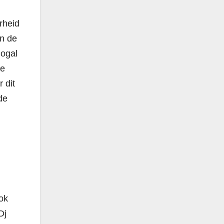
rheid
in de
nogal
de
 dit
de
ok
Dj