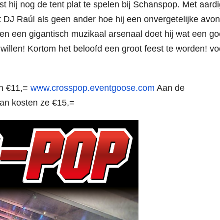
t hij nog de tent plat te spelen bij Schanspop. Met aard
 DJ Raúl als geen ander hoe hij een onvergetelijke avo
en een gigantisch muzikaal arsenaal doet hij wat een g
illen! Kortom het beloofd een groot feest te worden! vo
en €11,=
www.crosspop.eventgoose.com
Aan de
an kosten ze €15,=