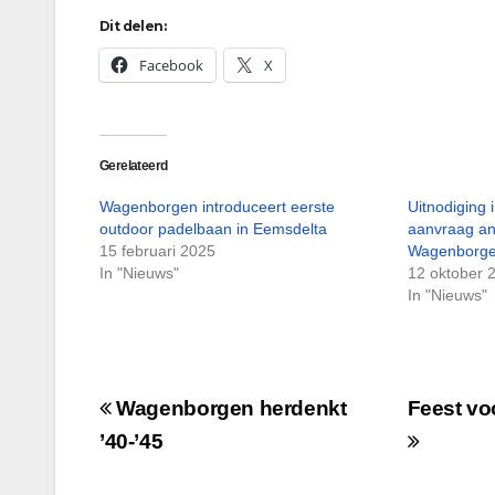
Dit delen:
Facebook
X
Gerelateerd
Wagenborgen introduceert eerste
Uitnodiging 
outdoor padelbaan in Eemsdelta
aanvraag an
15 februari 2025
Wagenborg
In "Nieuws"
12 oktober 
In "Nieuws"
Bericht
Wagenborgen herdenkt
Feest vo
navigatie
’40-’45