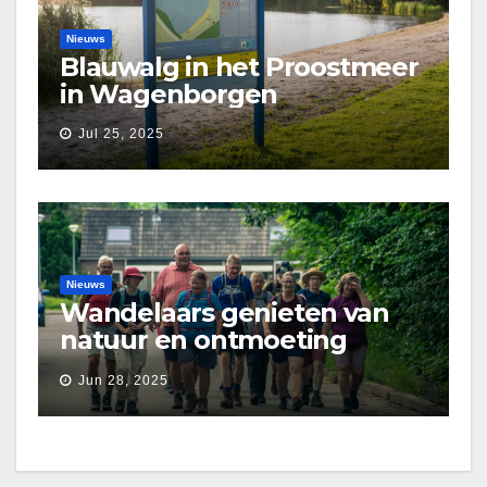
Nieuws
Blauwalg in het Proostmeer
in Wagenborgen
Jul 25, 2025
Nieuws
Wandelaars genieten van
natuur en ontmoeting
tijdens Etapperonde
Jun 28, 2025
Pronkjewailpad