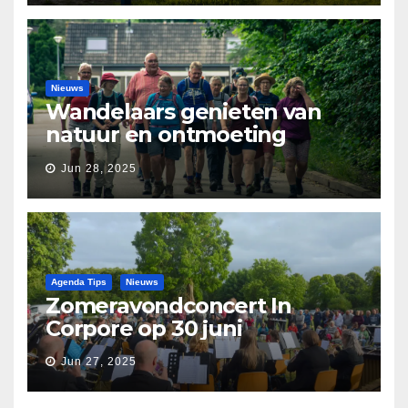
Nieuws
Wandelaars genieten van
natuur en ontmoeting
tijdens Etapperonde
Jun 28, 2025
Pronkjewailpad
Agenda Tips
Nieuws
Zomeravondconcert In
Corpore op 30 juni
Jun 27, 2025