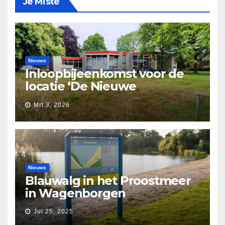
Je Miste
Nieuws
Inloopbijeenkomst voor de
locatie ‘De Nieuwe
Waarborg’
Mrt 3, 2026
Nieuws
Blauwalg in het Proostmeer
in Wagenborgen
Jul 25, 2025