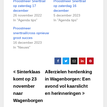
Proostmeer Snerttrail
Proostmeer Snerttrail
op zaterdag 17
op zaterdag 16
december
december
26 november 2022
5 december 2023
In "Agenda tips"
In "Agenda tips"
Proostmeer
snerttrail/cross opnieuw
groot succes
16 december 2023
In "Nieuws"
Bericht
Sinterklaas
Allerzielen herdenking
navigatie
komt op 23
in Wagenborgen: Een
november
avond vol kaarslicht
naar
en herinneringen
Wagenborgen