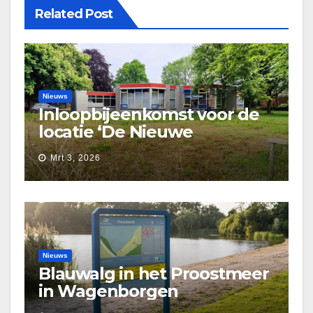
Related Post
Nieuws
Inloopbijeenkomst voor de
locatie ‘De Nieuwe
Waarborg’
Mrt 3, 2026
Nieuws
Blauwalg in het Proostmeer
in Wagenborgen