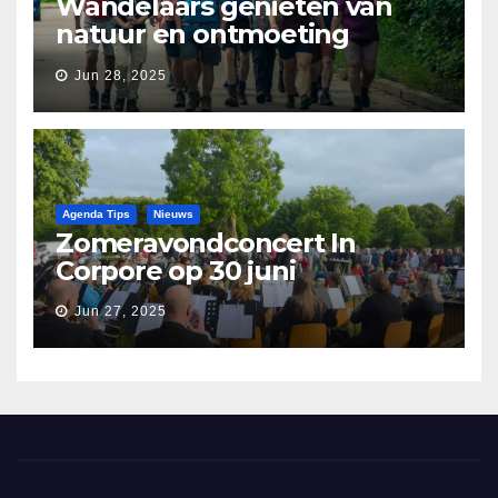
Wandelaars genieten van
natuur en ontmoeting
tijdens Etapperonde
Jun 28, 2025
Pronkjewailpad
Agenda Tips
Nieuws
Zomeravondconcert In
Corpore op 30 juni
Jun 27, 2025