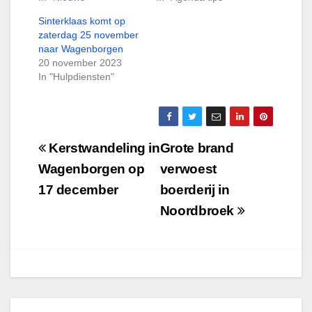
Sinterklaas komt op
zaterdag 25 november
naar Wagenborgen
20 november 2023
In "Hulpdiensten"
Bericht
Kerstwandeling in
Grote brand
navigatie
Wagenborgen op
verwoest
17 december
boerderij in
Noordbroek