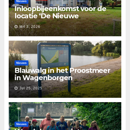
Nieuws
Inloopbijeenkomst voor de
locatie ‘De Nieuwe
Waarborg’
Mrt 3, 2026
Nieuws
Blauwalg in het Proostmeer
in Wagenborgen
Jul 25, 2025
Nieuws