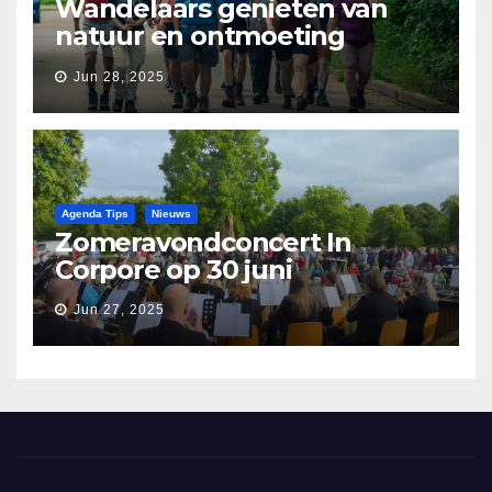
Wandelaars genieten van
natuur en ontmoeting
tijdens Etapperonde
Jun 28, 2025
Pronkjewailpad
Agenda Tips
Nieuws
Zomeravondconcert In
Corpore op 30 juni
Jun 27, 2025