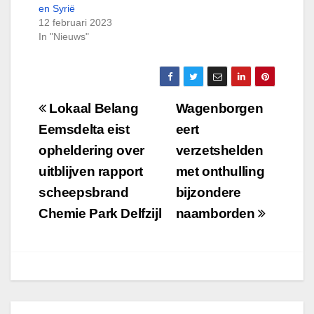
en Syrië
12 februari 2023
In "Nieuws"
Bericht
Lokaal Belang
Wagenborgen
navigatie
Eemsdelta eist
eert
opheldering over
verzetshelden
uitblijven rapport
met onthulling
scheepsbrand
bijzondere
Chemie Park Delfzijl
naamborden