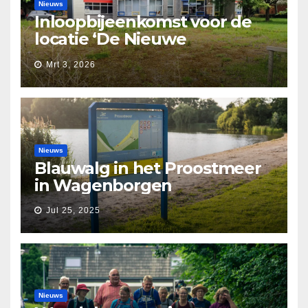
Nieuws
Inloopbijeenkomst voor de
locatie ‘De Nieuwe
Waarborg’
Mrt 3, 2026
Nieuws
Blauwalg in het Proostmeer
in Wagenborgen
Jul 25, 2025
Nieuws