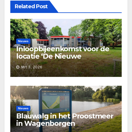
Related Post
Nieuws
Inloopbijeenkomst voor de
locatie ‘De Nieuwe
Waarborg’
Mrt 3, 2026
Nieuws
Blauwalg in het Proostmeer
in Wagenborgen