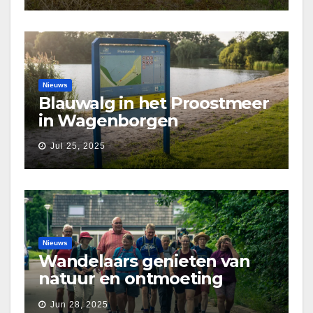
Nieuws
Blauwalg in het Proostmeer
in Wagenborgen
Jul 25, 2025
Nieuws
Wandelaars genieten van
natuur en ontmoeting
tijdens Etapperonde
Jun 28, 2025