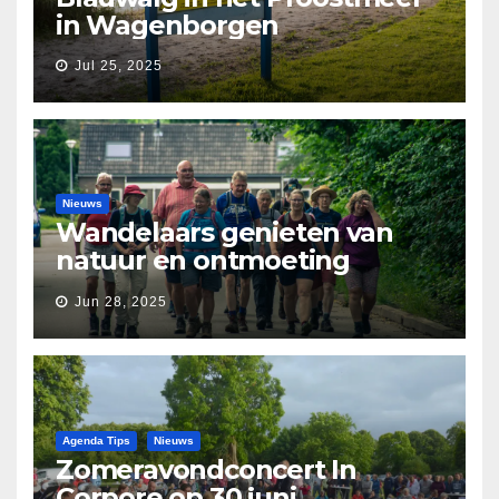
in Wagenborgen
Jul 25, 2025
Nieuws
Wandelaars genieten van
natuur en ontmoeting
tijdens Etapperonde
Jun 28, 2025
Pronkjewailpad
Agenda Tips
Nieuws
Zomeravondconcert In
Corpore op 30 juni