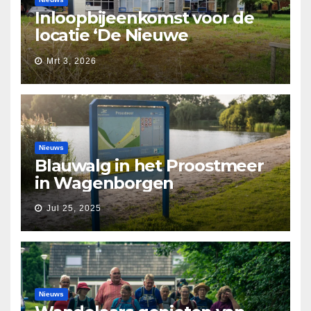
Inloopbijeenkomst voor de
locatie ‘De Nieuwe
Waarborg’
Mrt 3, 2026
Nieuws
Blauwalg in het Proostmeer
in Wagenborgen
Jul 25, 2025
Nieuws