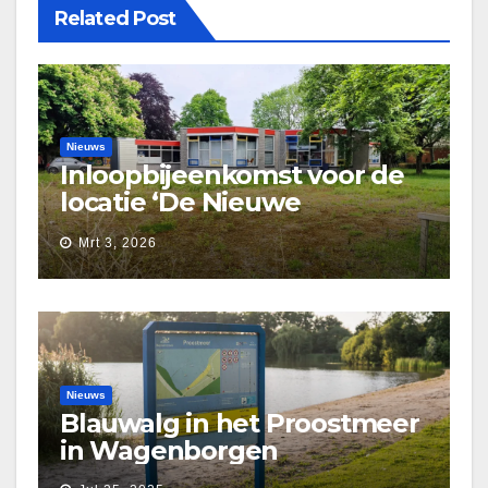
Related Post
Nieuws
Inloopbijeenkomst voor de
locatie ‘De Nieuwe
Waarborg’
Mrt 3, 2026
Nieuws
Blauwalg in het Proostmeer
in Wagenborgen