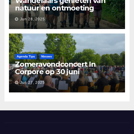
Wandelaars genieten van
natuur en ontmoeting
tijdens Etapperonde
Jun 28, 2025
Pronkjewailpad
Agenda Tips
Nieuws
Zomeravondconcert In
Corpore op 30 juni
Jun 27, 2025