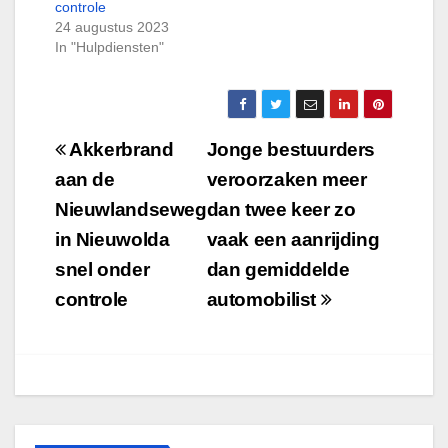
controle
24 augustus 2023
In "Hulpdiensten"
Bericht
Akkerbrand
Jonge bestuurders
navigatie
aan de
veroorzaken meer
Nieuwlandseweg
dan twee keer zo
in Nieuwolda
vaak een aanrijding
snel onder
dan gemiddelde
controle
automobilist