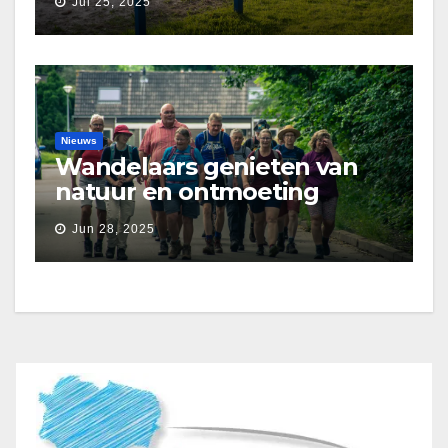
Jul 25, 2025
Nieuws
Wandelaars genieten van
natuur en ontmoeting
tijdens Etapperonde
Jun 28, 2025
Pronkjewailpad