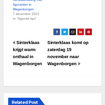
figuranten in
Wagenborgen
7 december 2023
In "Agenda tips"
Bericht
Sinterklaas
Sinterklaas komt op
navigatie
krijgt warm
zaterdag 19
onthaal in
november naar
Wagenborgen
Wagenborgen
Related Post