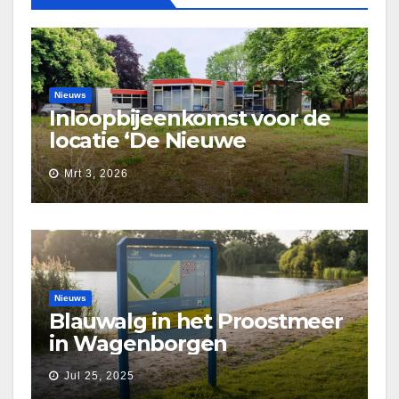
Nieuws
Inloopbijeenkomst voor de
locatie ‘De Nieuwe
Waarborg’
Mrt 3, 2026
Nieuws
Blauwalg in het Proostmeer
in Wagenborgen
Jul 25, 2025