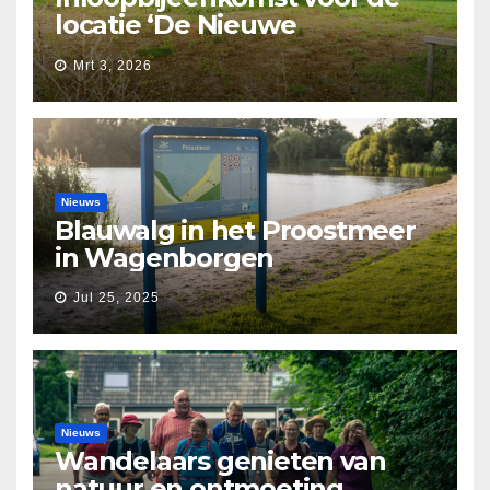
locatie ‘De Nieuwe
Waarborg’
Mrt 3, 2026
Nieuws
Blauwalg in het Proostmeer
in Wagenborgen
Jul 25, 2025
Nieuws
Wandelaars genieten van
natuur en ontmoeting