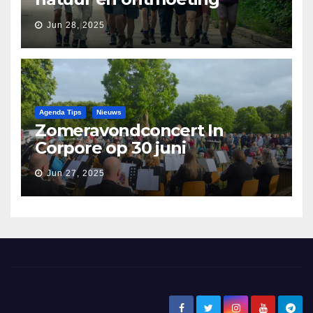
tijdens Etapperonde
Jun 28, 2025
Pronkjewailpad
Agenda Tips
Nieuws
Zomeravondconcert In
Corpore op 30 juni
Jun 27, 2025